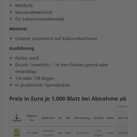
fettdicht
wasserabweisend
für Lebensmittelkontakt
Material
Ovtene, basierend auf Kalziumkarbonat
Ausführung
Farbe: weiß
Druck: "mmmhh..." in den Farben petrol oder
tintenblau
1/6 oder 1/8 Bogen
in praktischer Spenderbox
Preis in Euro je 1.000 Blatt bei Abnahme ab
Ersparnis
-
Bestell-
ab
Aufdruck
VE
ME
Abmessung
Format
Farbe
ab 1 VE
Nr.
V
mmmhh
1/6
33112840
500
Blatt
28 x 40 cm
weiß
65,00 €
63,
in petrol
Bogen