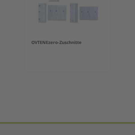
OVTENEzero-Zuschnitte
Item
1
of
5