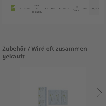
mmmhh
1/8
33112436
in
500
Blatt
24 x 36 cm
weiß
46,90 €
45,
Bogen
tintenblau
Zubehör / Wird oft zusammen
gekauft