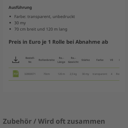
Ausführung
Farbe: transparent, unbedruckt
30 my
70 cm breit und 120 m lang
Preis in Euro je 1 Rolle bei Abnahme ab
Bestell-
Ro.-
Ro.-
Rollenbreite
Stärke
Farbe
VE
ME
Nr.
Länge
Gewicht
32800071
70cm
120 m
2,5 kg
30 my
transparent
4
Rolle(n)
Zubehör / Wird oft zusammen