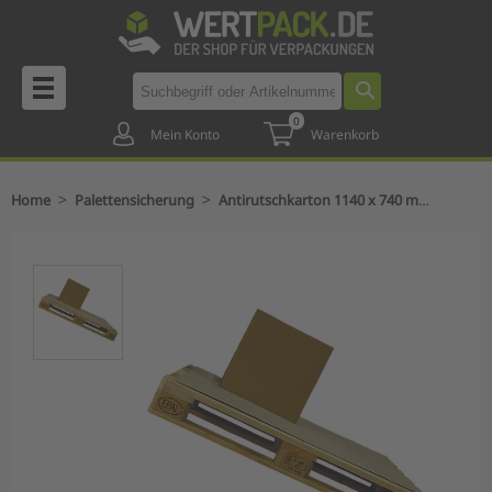
0
Mein Konto
Warenkorb
>
>
Home
Palettensicherung
Antirutschkarton 1140 x 740 mm beschichtet