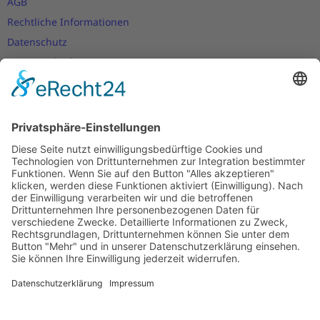
AGB
Rechtliche Informationen
Datenschutz
Nutzungsbedingungen
Versand- und Zahlungsbedingungen
Download Zertifikate
Cookie-Einstellungen
Newsletter
Verpassen Sie keine Neuigkeiten,
Angebote und Gutscheine!
Jetzt anmelden und
10 EUR Gutschein
sichern!
Abmeldung jederzeit möglich.
Anmelden
Es gilt unsere
Datenschutzerklärung