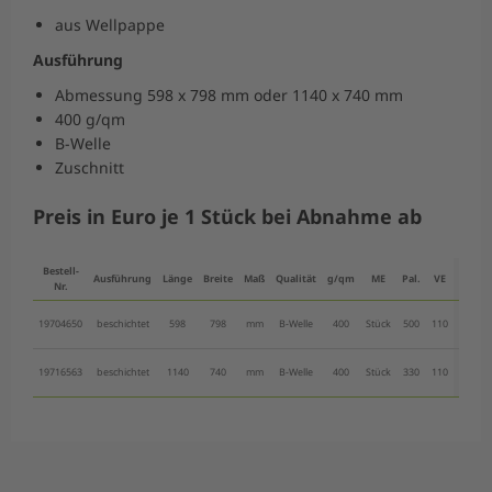
aus Wellpappe
Ausführung
Abmessung 598 x 798 mm oder 1140 x 740 mm
400 g/qm
B-Welle
Zuschnitt
Preis in Euro je 1 Stück bei Abnahme ab
Erspar
Bestell-
Ausführung
Länge
Breite
Maß
Qualität
g/qm
ME
Pal.
VE
ab 1 
Nr.
19704650
beschichtet
598
798
mm
B-Welle
400
Stück
500
110
1,31 
19716563
beschichtet
1140
740
mm
B-Welle
400
Stück
330
110
1,86 