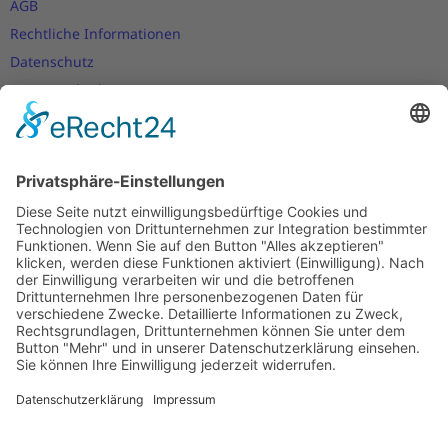
AGB
Rechtliche Informationen
Datenschutz
Nutzungsbedingungen
Versand- und Zahlungsbedingungen
Download Zertifikate
Cookie-Einstellungen
Newsletter
Verpassen Sie keine Neuigkeiten,
Angebote und Gutscheine!
Jetzt anmelden und
10 EUR Gutschein
sichern!
Abmeldung jederzeit möglich.
Anmelden
Es gilt unsere
Datenschutzerklärung