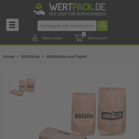
0
Mein Konto
Warenkorb
>
>
Home
Müllsäcke
Abfallsäcke aus Papier