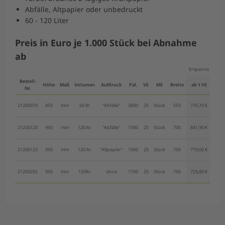
Abfälle, Altpapier oder unbedruckt
60 - 120 Liter
Preis in Euro je 1.000 Stück bei Abnahme
ab
Ersparnis
-10
Bestell-
Höhe
Maß
Volumen
Aufdruck
Pal.
VE
ME
Breite
ab 1 VE
ab 4
Nr.
21200070
850
mm
60 ltr.
"Abfälle"
3000
25
Stück
550
770,70 €
693,6
21200120
950
mm
120 ltr.
"Abfälle"
1500
25
Stück
700
841,90 €
757,7
21200123
950
mm
120 ltr.
"Altpapier"
1500
25
Stück
700
779,00 €
701,1
21200202
950
mm
120ltr.
ohne
1700
25
Stück
700
729,80 €
656,8