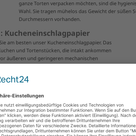
ganze Torten verpacken möchten, sind die hygienis
Wahl. Sie tragen mühelos das Gewicht der süßen S
Durchmessern vorhanden.
n: Kucheneinschlagpapier
Sie am besten unser Kucheneinschlagpapier. Das
n Kuchen und Tortenstücken, die intakt ankommen
 vor äußeren und geringeren mechanischen
neabdeckpapier, um dekorative Sahnehauben zu
 beim Auspacken die Sahne am
romastoffe und hält den Kuchen oder die Torte
stverständliches Zubehör für Bäcker und
m Herzen liegen.
Das I-Tüpfelchen in der Tortens
Palettenpapiere
Ihre Torten und Kuchen sind für sich allein schon e