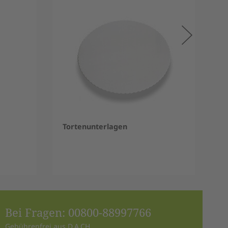
Tortenunterlagen
Bei Fragen:
00800-88997766
Gebührenfrei aus D,A,CH