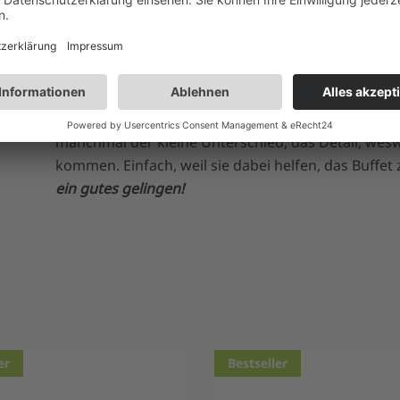
werden sie, wenn Sie sie mit Tortenspitzen und Pal
Wenn einer Ihrer Kunden eine Torte von Ihnen mit z
eine Tortenschachtel eingepackt, sondern auch noc
präsentiert wird. Das bringt noch mehr Glanz auf 
Sie einen Kunden, der gerne wiederkommt. Die Blick
gefertigt und in verschiedenen Farben und Abmess
manchmal der kleine Unterschied, das Detail, wes
kommen. Einfach, weil sie dabei helfen, das Buffet
ein gutes gelingen!
er
Bestseller