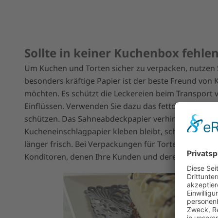
Sollte in keiner Kuchenbox fehle
Um Kuchen und Torten sicher zu verpacken, nutzen 
besonders kräftige Papier ist der beste Freund vo
möchten. Es schützt die Leckereien beim Transport
Einflüssen. Verwenden Sie dazu das fettdichte Sah
schützen. Das Sahneabdeckpapier verhindert, dass
Kucheneinschlagpapier kleben bleibt, schützt die A
länger frisch. Bei Verpackungen für Torten ein selb
Konditoren, denen Ihre Kunden und deren Genuss a