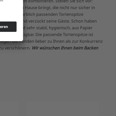
ettenpapieren kombinieren. Stellen Sie sich vor:
u sich nach Hause bringt, die nicht nur sicher in
h auf der farblich passenden Tortenspitze
seine Tafel und verzückt seine Gäste. Schon haben
fänger sind sehr stabil, hygienisch, aus Papier
ungen verfügbar. Die passende Tortenspitze ist
wegen die Kunden lieber zu Ihnen als zur Konkurrenz
 zu verschönern.
Wir wünschen Ihnen beim Backen