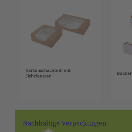
Kartonschachteln mit
Bäcker
Sichtfenster
Item
1
of
Nachhaltige Verpackungen
16