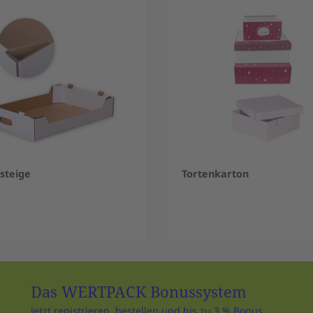
steige
Tortenkarton
Das WERTPACK Bonussystem
Jetzt registrieren, bestellen und bis zu 3 % Bonus